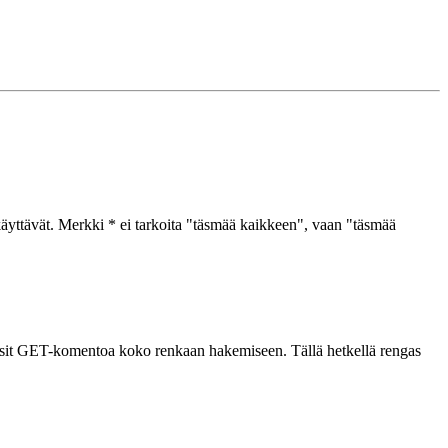
käyttävät. Merkki * ei tarkoita "täsmää kaikkeen", vaan "täsmää
täisit GET-komentoa koko renkaan hakemiseen. Tällä hetkellä rengas