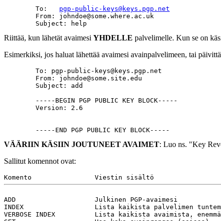
        To:   
pgp-public-keys@keys.pgp.net
        From: johndoe@some.where.ac.uk

Riittää, kun lähetät avaimesi
YHDELLE
palvelimelle. Kun se on käsi
Esimerkiksi, jos haluat lähettää avaimesi avainpalvelimeen, tai päivittä
	To: pgp-public-keys@keys.pgp.net

	From: johndoe@some.site.edu

	Subject: add

	-----BEGIN PGP PUBLIC KEY BLOCK-----

	Version: 2.6

VÄÄRIIN KÄSIIN JOUTUNEET AVAIMET
: Luo ns. "Key Rev
Sallitut komennot ovat:
ADD                    Julkinen PGP-avaimesi

INDEX                  Lista kaikista palvelimen tuntem
VERBOSE INDEX          Lista kaikista avaimista, enemmä