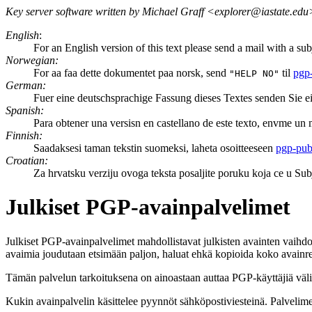
Key server software written by Michael Graff <explorer@iastate.edu
English
:
For an English version of this text please send a mail with a sub
Norwegian:
For aa faa dette dokumentet paa norsk, send
til
pgp
"HELP NO"
German:
Fuer eine deutschsprachige Fassung dieses Textes senden Sie 
Spanish:
Para obtener una versisn en castellano de este texto, envme un
Finnish:
Saadaksesi taman tekstin suomeksi, laheta osoitteeseen
pgp-pub
Croatian:
Za hrvatsku verziju ovoga teksta posaljite poruku koja ce u 
Julkiset PGP-avainpalvelimet
Julkiset PGP-avainpalvelimet mahdollistavat julkisten avainten vaih
avaimia joudutaan etsimään paljon, haluat ehkä kopioida koko avain
Tämän palvelun tarkoituksena on ainoastaan auttaa PGP-käyttäjiä väli
Kukin avainpalvelin käsittelee pyynnöt sähköpostiviesteinä. Palvelim