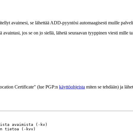
tellyt avaimesi, se lähettää ADD-pyyntösi automaagisesti muille palveli
ä avaintasi, jos se on jo siellä, lähetä seuraavan tyyppinen viesti mille 
ocation Certificate" (lue PGP:n
käyttöohjeista
miten se tehdään) ja läh
ista avaimista (-kv)

n tietoa (-kvv)
