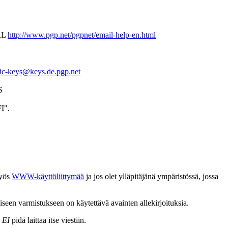
URL
http://www.pgp.net/pgpnet/email-help-en.html
ic-keys@keys.de.pgp.net
S
I".
myös
WWW-käyttöliittymää
ja jos olet ylläpitäjänä ympäristössä, jossa
laiseen varmistukseen on käytettävä avainten allekirjoituksia.
a
EI
pidä laittaa itse viestiin.