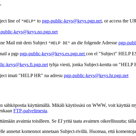
>
ject line of
to
pgp-public-keys@keys.pgp.net
, or access the 
"HELP"
-public-keys@keys.no.pgp.net
eine Mail mit dem Subject
an die folgende Adresse
pgp-publ
"HELP DE"
 mail a pgp
pgp-public-keys@keys.es.pgp.net
con el "Subject" HELP E
lic-keys@keys.fi.pgp.net
tyhja viesti, jonka Subject-kentta on "HELP F
Subject imati "HELP HR" na adresu
pgp-public-keys@keys.hr.pgp.net
don sähköpostia käyttämällä. Mikäli käytössäsi on WWW, voit käyttää 
renkaan
FTP-palvelimesta
.
ttämään avaimia toisilleen. Se
EI
yritä taata avaimen oikeellisuutta; täl
elle annetut komennot annetaan Subject-rivillä. Huomaa, että komentoj