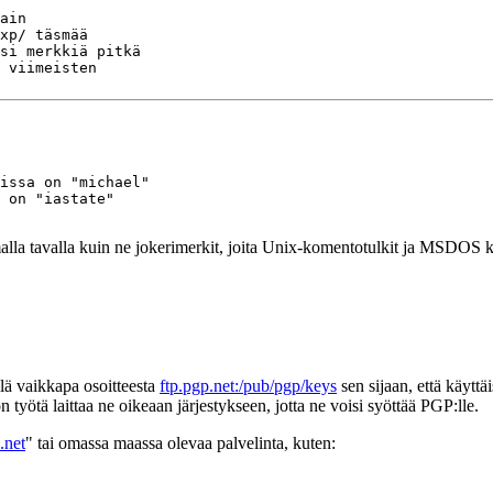
ain

xp/ täsmää

si merkkiä pitkä

 viimeisten

issa on "michael"

 on "iastate"

malla tavalla kuin ne jokerimerkit, joita Unix-komentotulkit ja MSDOS 
ä vaikkapa osoitteesta
ftp.pgp.net:/pub/pgp/keys
sen sijaan, että käyt
n työtä laittaa ne oikeaan järjestykseen, jotta ne voisi syöttää PGP:lle.
.net
" tai omassa maassa olevaa palvelinta, kuten: