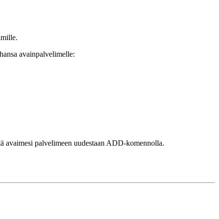
mille.
tahansa avainpalvelimelle:
etä avaimesi palvelimeen uudestaan ADD-komennolla.