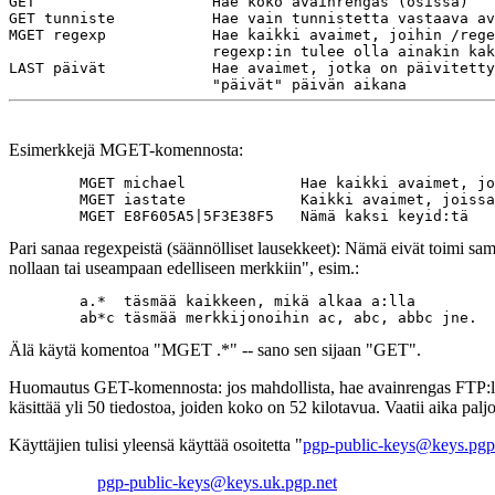
GET                    Hae koko avainrengas (osissa)

GET tunniste           Hae vain tunnistetta vastaava av
MGET regexp            Hae kaikki avaimet, joihin /rege
                       regexp:in tulee olla ainakin kak
LAST päivät            Hae avaimet, jotka on päivitetty
Esimerkkejä MGET-komennosta:
        MGET michael             Hae kaikki avaimet, jo
        MGET iastate             Kaikki avaimet, joissa
Pari sanaa regexpeistä (säännölliset lausekkeet): Nämä eivät toimi sa
nollaan tai useampaan edelliseen merkkiin", esim.:
        a.*  täsmää kaikkeen, mikä alkaa a:lla

Älä käytä komentoa "MGET .*" -- sano sen sijaan "GET".
Huomautus GET-komennosta: jos mahdollista, hae avainrengas FTP:ll
käsittää yli 50 tiedostoa, joiden koko on 52 kilotavua. Vaatii aika paljo
Käyttäjien tulisi yleensä käyttää osoitetta "
pgp-public-keys@keys.pgp
pgp-public-keys@keys.uk.pgp.net